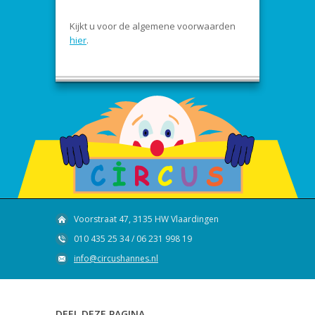
Kijkt u voor de algemene voorwaarden
hier
.
Voorstraat 47, 3135 HW Vlaardingen
010 435 25 34 / 06 231 998 19
info@circushannes.nl
DEEL DEZE PAGINA