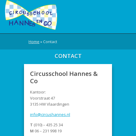
Home
»
Contact
CONTACT
Circusschool Hannes &
Co
Kantoor:
Voorstraat 47
3135 HW Vlaardingen
info@circushannes.nl
T
(010) – 435 25 34
M
06 – 231 998 19