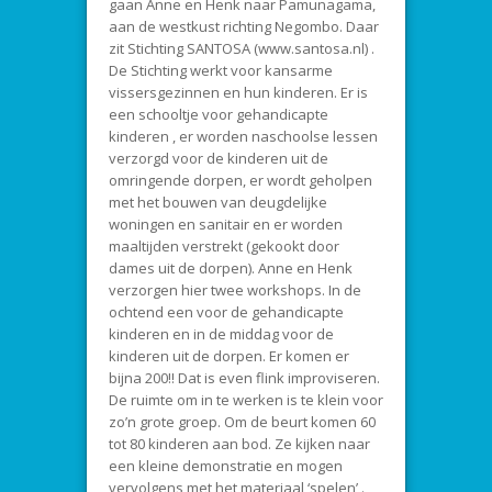
gaan Anne en Henk naar Pamunagama,
aan de westkust richting Negombo. Daar
zit Stichting SANTOSA (www.santosa.nl) .
De Stichting werkt voor kansarme
vissersgezinnen en hun kinderen. Er is
een schooltje voor gehandicapte
kinderen , er worden naschoolse lessen
verzorgd voor de kinderen uit de
omringende dorpen, er wordt geholpen
met het bouwen van deugdelijke
woningen en sanitair en er worden
maaltijden verstrekt (gekookt door
dames uit de dorpen). Anne en Henk
verzorgen hier twee workshops. In de
ochtend een voor de gehandicapte
kinderen en in de middag voor de
kinderen uit de dorpen. Er komen er
bijna 200!! Dat is even flink improviseren.
De ruimte om in te werken is te klein voor
zo’n grote groep. Om de beurt komen 60
tot 80 kinderen aan bod. Ze kijken naar
een kleine demonstratie en mogen
vervolgens met het materiaal ‘spelen’ .