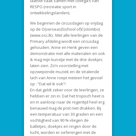
laatste vaak samen met collega’s van
RESPO (recreatie sport in
ontwikkelingslanden).
We beginnen de circusdagen op vrijdag
op de O(verseas)S(chool of)C(olombo)
(www.osc.lk) . Met alle leerlingen van de
Primary afdeling wordt een circusdag
gehouden. Anne en Henk geven een
demonstratie met alle materialen en ook
ik mag mijn kunstje met de drie doekjes
laten zien. Zo’n voorstelling met
opzwepende muziek en de stralende
lach van Anne roept meteen het gevoel
op : “Dat wil ik ook”!
En dat geldt zeker voor de leerlingen, ze
hebben er zin in. Dat het tropisch heet is
en in aanloop naar de regentijd heel erg
benauwd mag de pret niet drukken. Bij
een temperatuur van 30 graden en een
vochtigheid van 90 % vliegen de
balletjes, doekjes en ringen door de
lucht, worden er oefeningen met de