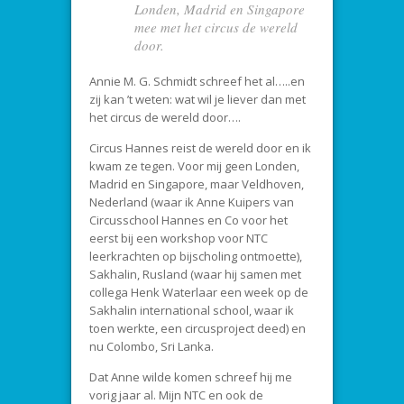
Londen, Madrid en Singapore
mee met het circus de wereld
door.
Annie M. G. Schmidt schreef het al…..en
zij kan ’t weten: wat wil je liever dan met
het circus de wereld door….
Circus Hannes reist de wereld door en ik
kwam ze tegen. Voor mij geen Londen,
Madrid en Singapore, maar Veldhoven,
Nederland (waar ik Anne Kuipers van
Circusschool Hannes en Co voor het
eerst bij een workshop voor NTC
leerkrachten op bijscholing ontmoette),
Sakhalin, Rusland (waar hij samen met
collega Henk Waterlaar een week op de
Sakhalin international school, waar ik
toen werkte, een circusproject deed) en
nu Colombo, Sri Lanka.
Dat Anne wilde komen schreef hij me
vorig jaar al. Mijn NTC en ook de