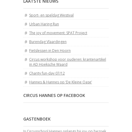
LAATSTE NIEUWS
Sport- en speldag Westival
Urban Haring Run
The joy of movement: SPAT Project
Burendag Vlaardingen
Fietslessen in Den Hoorn
Circus workshop voor ouderen: krantenartikel
in AD Hoeksche Waard
Charity fun-day 07/12
Hannes & Hannes op ‘De Kleine Oase’
CIRCUS HANNES OP FACEBOOK
GASTENBOEK
Is Circusschool Hannes onlangs bij jou op bezoek