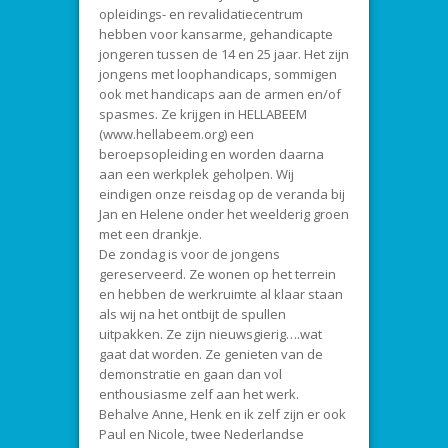
opleidings- en revalidatiecentrum
hebben voor kansarme, gehandicapte
jongeren tussen de 14 en 25 jaar. Het zijn
jongens met loophandicaps, sommigen
ook met handicaps aan de armen en/of
spasmes. Ze krijgen in HELLABEEM
(www.hellabeem.org) een
beroepsopleiding en worden daarna
aan een werkplek geholpen. Wij
eindigen onze reisdag op de veranda bij
Jan en Helene onder het weelderig groen
met een drankje.
De zondag is voor de jongens
gereserveerd. Ze wonen op het terrein
en hebben de werkruimte al klaar staan
als wij na het ontbijt de spullen
uitpakken. Ze zijn nieuwsgierig….wat
gaat dat worden. Ze genieten van de
demonstratie en gaan dan vol
enthousiasme zelf aan het werk.
Behalve Anne, Henk en ik zelf zijn er ook
Paul en Nicole, twee Nederlandse