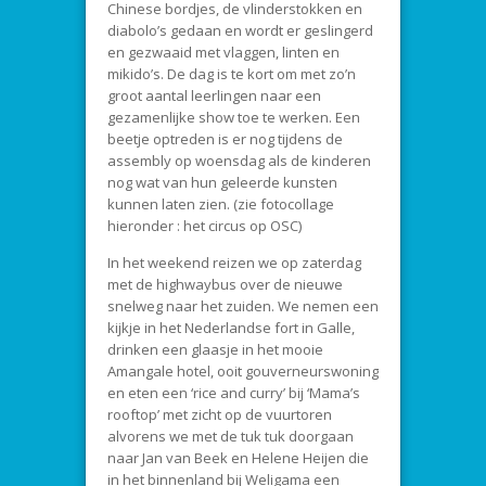
Chinese bordjes, de vlinderstokken en
diabolo’s gedaan en wordt er geslingerd
en gezwaaid met vlaggen, linten en
mikido’s. De dag is te kort om met zo’n
groot aantal leerlingen naar een
gezamenlijke show toe te werken. Een
beetje optreden is er nog tijdens de
assembly op woensdag als de kinderen
nog wat van hun geleerde kunsten
kunnen laten zien. (zie fotocollage
hieronder : het circus op OSC)
In het weekend reizen we op zaterdag
met de highwaybus over de nieuwe
snelweg naar het zuiden. We nemen een
kijkje in het Nederlandse fort in Galle,
drinken een glaasje in het mooie
Amangale hotel, ooit gouverneurswoning
en eten een ‘rice and curry’ bij ‘Mama’s
rooftop’ met zicht op de vuurtoren
alvorens we met de tuk tuk doorgaan
naar Jan van Beek en Helene Heijen die
in het binnenland bij Weligama een