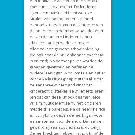
een topklasse als het op non-verbale
communicatie aankomt. De kinderen
lijken de muziek niet te missen, ze
stralen van oor tot oor en zijn heel
behendig. Eerst komen de kinderen van
de onder- en middenbouw aan de beurt
en zijn de oudere kinderen in hun
klassen aan het werk (ze krijgen
allemaal een gewone schoolopleiding
die ook door de Sri Lankaanse overheid
is erkend). Na de theepauze worden de
groepen gewisseld en oefenen de
oudere leerlingen. Mooi om te zien dat er
voor elke leeftijdsgroep materiaal is dat
ze aanspreekt. Niemand vindt het
kinderachtig, sterker: ze willen iets leren!
(en dat kan deze juf ook beamen; elke
vrije minuut oefent ze nu het jongleren
met de drie balletjes). Na de heerlijke rice
en currylunch kiezen de leerlingen voor
een materiaal voor de show. Dat ze hier
gewend zijn aan optredens is duidelijk.
De leerkrachten hebben in ‘now time’ de