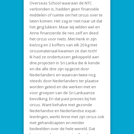
Overseas School waaraan de NTC
verbonden is, hadden geen financiële
middelen of ruimte om het circus over te
laten komen. Het zag er niet naar uit dat
het ging lukken. Maar wij wilden wel en
Anne financierde de reis zelf en deed
het circus voor niets. Met Henk in zijn
kielzog en 2 koffers van elk 20 kg met
circusmateriaal kwamen ze dan toch!
Ik had ze ondertussen gekoppeld aan
drie projecten in Sri Lanka die ik kende
en die alle drie zijn opgezet door
Nederlanders en waarvan twee nog
steeds door Nederlanders ter plaatse
worden geleid en die werken met en
voor groepen van de Sri Lankaanse
bevolking. En dat past precies bij het
circus. Want behalve met gezonde
Nederlandse en Nederlandse expat-
leerlingen, werkt Anne met zijn circus ook
met gehandicapten en minder
bedeelden over de hele wereld. Dat