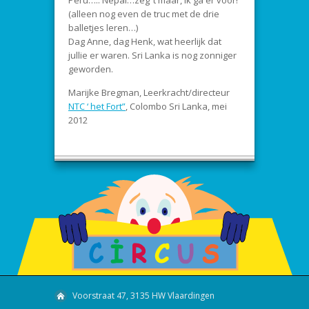
Peru….. Nepal…zeg ’t maar, ik ga er voor!
(alleen nog even de truc met de drie
balletjes leren…)
Dag Anne, dag Henk, wat heerlijk dat
jullie er waren. Sri Lanka is nog zonniger
geworden.
Marijke Bregman, Leerkracht/directeur
NTC ‘ het Fort”
, Colombo Sri Lanka, mei
2012
Voorstraat 47, 3135 HW Vlaardingen