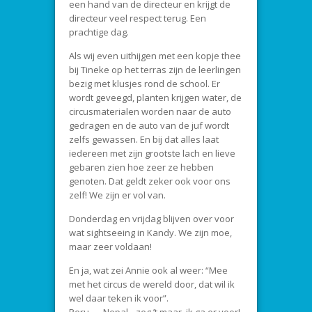
een hand van de directeur en krijgt de
directeur veel respect terug. Een
prachtige dag.
Als wij even uithijgen met een kopje thee
bij Tineke op het terras zijn de leerlingen
bezig met klusjes rond de school. Er
wordt geveegd, planten krijgen water, de
circusmaterialen worden naar de auto
gedragen en de auto van de juf wordt
zelfs gewassen. En bij dat alles laat
iedereen met zijn grootste lach en lieve
gebaren zien hoe zeer ze hebben
genoten. Dat geldt zeker ook voor ons
zelf! We zijn er vol van.
Donderdag en vrijdag blijven over voor
wat sightseeing in Kandy. We zijn moe,
maar zeer voldaan!
En ja, wat zei Annie ook al weer: “Mee
met het circus de wereld door, dat wil ik
wel daar teken ik voor”.