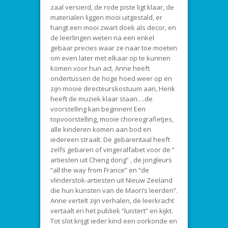
zaal versierd, de rode piste ligt klaar, de
materialen liggen mooi uitgestald, er
hangt een mooi zwart doek als decor, en
de leerlingen weten na een enkel
gebaar precies waar ze naar toe moeten
om even later met elkaar op te kunnen
komen voor hun act. Anne heeft
ondertussen de hoge hoed weer op en
zijn mooie directeurskostuum aan, Henk
heeft de muziek klaar staan….de
voorstelling kan beginnen! Een
topvoorstelling, mooie choreografietjes,
alle kinderen komen aan bod en
iedereen straalt. De gebarentaal heeft
zelfs gebaren of vingeralfabet voor de “
artiesten uit Cheng dong” , de jongleurs
“all the way from France” en “de
vlinderstok-artiesten uit Nieuw Zeeland
die hun kunsten van de Maori’s leerden”.
Anne vertelt zijn verhalen, de leerkracht
vertaalt en het publiek “luistert” en kijkt.
Tot slot krijgt ieder kind een oorkonde en