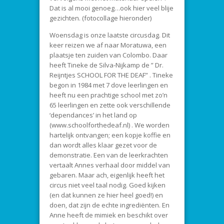
Dat is al mooi genoeg…ook hier veel blije
gezichten. (fotocollage hieronder)
Woensdag is onze laatste circusdag. Dit
keer reizen we af naar Moratuwa, een
plaatsje ten zuiden van Colombo. Daar
heeft Tineke de Silva-Nijkamp de ” Dr.
Reijntjes SCHOOL FOR THE DEAF” . Tineke
begon in 1984 met 7 dove leerlingen en
heeft nu een prachtige school met zo’n
65 leerlingen en zette ook verschillende
‘dependances’ in het land op
(www.schoolforthedeaf.nl) . We worden
hartelijk ontvangen; een kopje koffie en
dan wordt alles klaar gezet voor de
demonstratie. Een van de leerkrachten
vertaalt Annes verhaal door middel van
gebaren. Maar ach, eigenlijk heeft het
circus niet veel taal nodig. Goed kijken
(en dat kunnen ze hier heel goed!) en
doen, dat zijn de echte ingrediënten. En
Anne heeft de mimiek en beschikt over