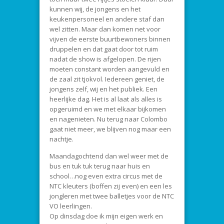
kunnen wij, de jongens en het
keukenpersoneel en andere staf dan
wel zitten. Maar dan komen net voor
vijven de eerste buurtbewoners binnen
druppelen en dat gaat door tot ruim
nadat de show is afgelopen. De rijen
moeten constant worden aangevuld en
de zaal zit tjokvol. Iedereen geniet, de
jongens zelf, wij en het publiek. Een
heerlijke dag. Het is al laat als alles is
opgeruimd en we met elkaar bijkomen
en nagenieten. Nu terug naar Colombo
gaat niet meer, we blijven nog maar een
nachtje.
Maandagochtend dan wel weer met de
bus en tuk tuk terug naar huis en
school…nog even extra circus met de
NTC kleuters (boffen zij even) en een les
jongleren met twee balletjes voor de NTC
VO leerlingen.
Op dinsdag doe ik mijn eigen werk en