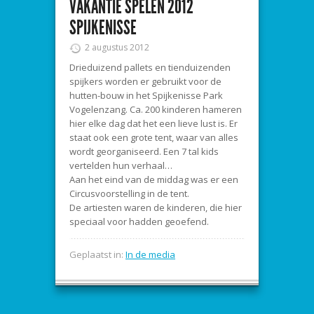
VAKANTIE SPELEN 2012
SPIJKENISSE
2 augustus 2012
Drieduizend pallets en tienduizenden
spijkers worden er gebruikt voor de
hutten-bouw in het Spijkenisse Park
Vogelenzang. Ca. 200 kinderen hameren
hier elke dag dat het een lieve lust is. Er
staat ook een grote tent, waar van alles
wordt georganiseerd. Een 7 tal kids
vertelden hun verhaal…
Aan het eind van de middag was er een
Circusvoorstelling in de tent.
De artiesten waren de kinderen, die hier
speciaal voor hadden geoefend.
Geplaatst in:
In de media