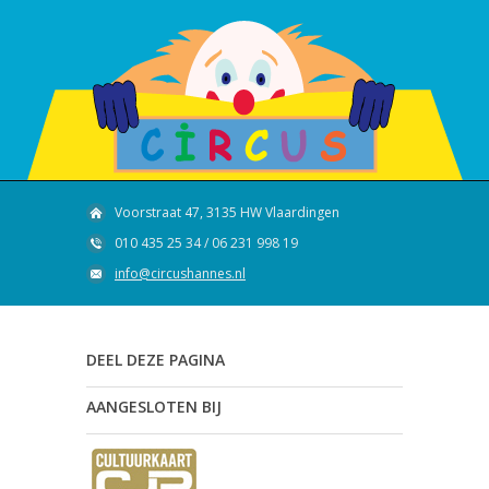
Voorstraat 47, 3135 HW Vlaardingen
010 435 25 34 / 06 231 998 19
info@circushannes.nl
DEEL DEZE PAGINA
AANGESLOTEN BIJ