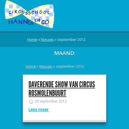
Home
»
Nieuws
»
september 2012
MAAND:
Home
»
Nieuws
»
september 2012
DAVERENDE SHOW VAN CIRCUS
ROSMOLENBUURT
20 september 2012
Lees meer