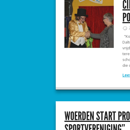
CI
P
“Kom
Dal
vrij
tere
scho
die d
Lee
WOERDEN START PRO
SPORTVERENIGING”