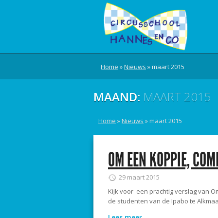
Home
»
Nieuws
»
maart 2015
MAAND:
MAART 2015
Home
»
Nieuws
»
maart 2015
OM EEN KOPPIE, CO
29 maart 2015
Kijk voor een prachtig verslag van 
de studenten van de Ipabo te Alkma
Lees meer