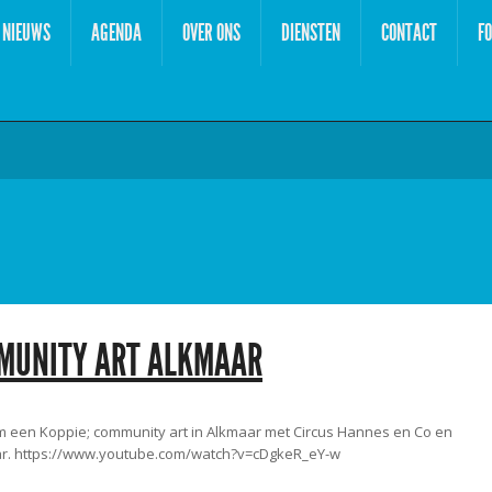
NIEUWS
AGENDA
OVER ONS
DIENSTEN
CONTACT
FO
MMUNITY ART ALKMAAR
Om een Koppie; community art in Alkmaar met Circus Hannes en Co en
ar. https://www.youtube.com/watch?v=cDgkeR_eY-w