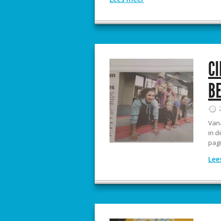
CI
BE
Vana
in d
pagi
Lee