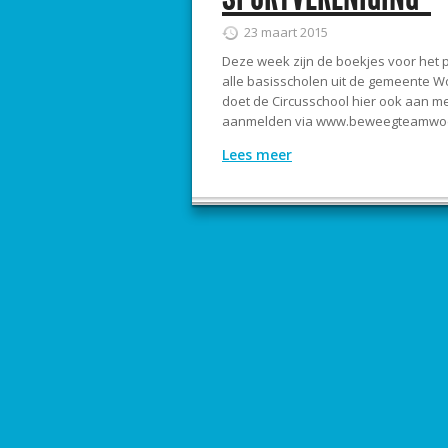
23 maart 2015
Deze week zijn de boekjes voor het p
alle basisscholen uit de gemeente Wo
doet de Circusschool hier ook aan me
aanmelden via www.beweegteamwoerde
Lees meer