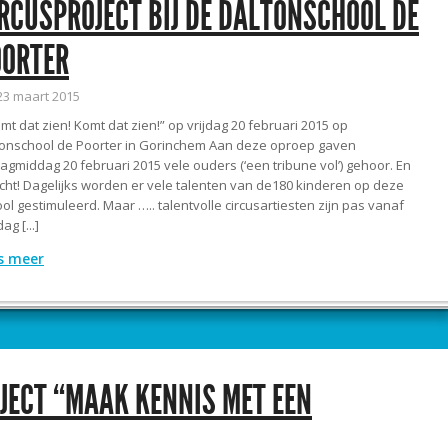
RCUSPROJECT BIJ DE DALTONSCHOOL DE
OORTER
23 maart 2015
t dat zien! Komt dat zien!” op vrijdag 20 februari 2015 op
tonschool de Poorter in Gorinchem Aan deze oproep gaven
dagmiddag 20 februari 2015 vele ouders (‘een tribune vol’) gehoor. En
cht! Dagelijks worden er vele talenten van de180 kinderen op deze
ol gestimuleerd. Maar ….. talentvolle circusartiesten zijn pas vanaf
ag [...]
s meer
JECT “MAAK KENNIS MET EEN