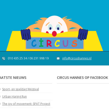
010 435 25 34 / 06 231 998 19
info@circushannes.nl
AATSTE NIEUWS
CIRCUS HANNES OP FACEBOOK
Sport- en speldag Westival
Urban Haring Run
The joy of movement: SPAT Project